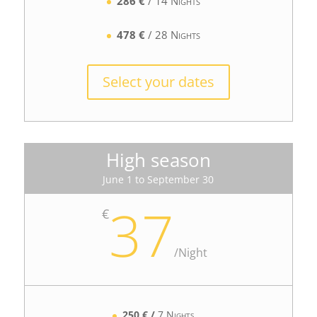
286 €
/ 14 Nights
478 €
/ 28 Nights
Select your dates
High season
June 1 to September 30
37
€
/
Night
250 € /
7
Nights